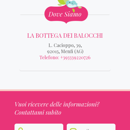
Dove Siamo
LA BOTTEGA DEI BALOCCHI
L. Cacioppo, 39,
92013, Menfi (AG)
Telefono: +393339220726
Vuoi ricevere delle informazioni?
Contattami subito